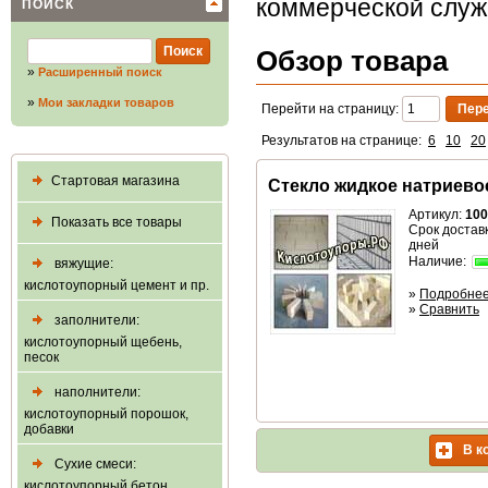
коммерческой слу
ПОИСК
Обзор товара
»
Расширенный поиск
»
Мои закладки товаров
Перейти на страницу:
Результатов на странице:
6
10
20
Стартовая магазина
Стекло жидкое натриево
Артикул:
100
Показать все товары
Срок доставк
дней
Наличие:
вяжущие:
кислотоупорный цемент и пр.
»
Подробне
»
Сравнить
заполнители:
кислотоупорный щебень,
песок
наполнители:
кислотоупорный порошок,
добавки
В к
Сухие смеси:
кислотоупорный бетон,