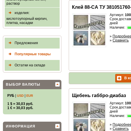
раствор
Клей 88-СА ТУ 381051760
изделия:
Артикул:
100
кислотоупорный кирпич,
Срок доставк
плитка, насадки
дней
Наличие:
»
Подробне
»
Сравнить
Предложения
Популярные товары
Остатки на складе
В к
ВЫБОР ВАЛЮТЫ
Щебень габбро-диабаз
РУБ
|
|
USD
EUR
Артикул:
100
1 $ = 30,03 руб.
Срок доставк
1 € = 30,03 руб.
дней
Наличие:
»
Подробне
ИНФОРМАЦИЯ
»
Сравнить