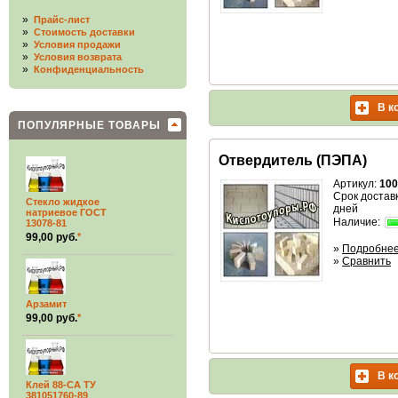
»
Прайс-лист
»
Стоимость доставки
»
Условия продажи
»
Условия возврата
»
Конфиденциальность
В к
ПОПУЛЯРНЫЕ ТОВАРЫ
Отвердитель (ПЭПА)
Артикул:
100
Срок доставк
Стекло жидкое
дней
натриевое ГОСТ
Наличие:
13078-81
99,00 руб.
*
»
Подробне
»
Сравнить
Арзамит
99,00 руб.
*
В к
Клей 88-СА ТУ
381051760-89