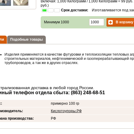
Включая: 1,000 Килограмм / 1,000 Килограмм =
99
руб.
руб.)
Срок доставки:
Изготавливается под за
В корзину
Минимум 1000
ли
Подобные товары
Изделия применяются в качестве футуровки и теплоизоляции тепловых аг
строительных материалов, нефтехимической и газоперерабатывающей пр
трубопроводов, а так же в других отраслях.
трализованная доставка в любой город России.
иный телефон отдела сбыта: (863) 248-68-51
с:
примерно 100 гр
оизводитель:
Кислотоупоры.РФ
ана производства:
РФ