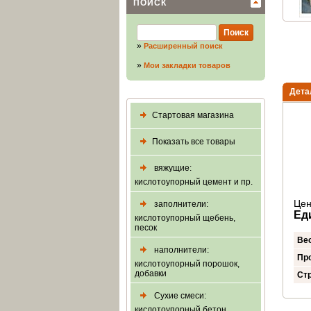
ПОИСК
»
Расширенный поиск
»
Мои закладки товаров
Дета
Стартовая магазина
Показать все товары
вяжущие:
кислотоупорный цемент и пр.
Цен
заполнители:
Ед
кислотоупорный щебень,
песок
Ве
наполнители:
Пр
кислотоупорный порошок,
добавки
Стр
Сухие смеси:
кислотоупорный бетон,