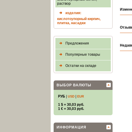
раствор
Измен
изделия:
кислотоупорный кирпич,
плитка, насадки
Отзыв
Предложения
Недав
Популярные товары
Остатки на складе
ВЫБОР ВАЛЮТЫ
РУБ
|
|
USD
EUR
1 $ = 30,03 руб.
1 € = 30,03 руб.
ИНФОРМАЦИЯ