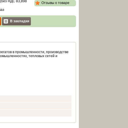
 (без НДС
83,898
Отзывы о товаре
каз
В закладки
регатов в промышленности, производстве
омышленностях, тепловых сетей и