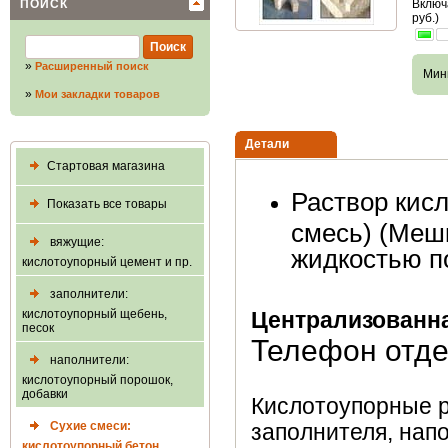
ПОИСК
Включ
руб.)
»
Расширенный поиск
Мин
»
Мои закладки товаров
Детали
Стартовая магазина
Раствор кисл
Показать все товары
смесь) (Меш
вяжущие:
жидкостью по
кислотоупорный цемент и пр.
заполнители:
кислотоупорный щебень,
Централизованна
песок
Телефон отде
наполнители:
кислотоупорный порошок,
добавки
Кислотоупорные р
Сухие смеси:
заполнителя, нап
кислотоупорный бетон,