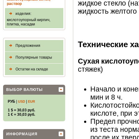
жидкое стекло (н
раствор
жидкость желтого 
изделия:
кислотоупорный кирпич,
плитка, насадки
Технические ха
Предложения
Популярные товары
Сухая кислотоуп
стяжек)
Остатки на складе
Начало и коне
ВЫБОР ВАЛЮТЫ
мин и 8 ч.
РУБ
|
|
USD
EUR
Кислотостойко
1 $ = 30,03 руб.
кислоте, при 
1 € = 30,03 руб.
Предел прочно
из теста норм
ИНФОРМАЦИЯ
после их твер