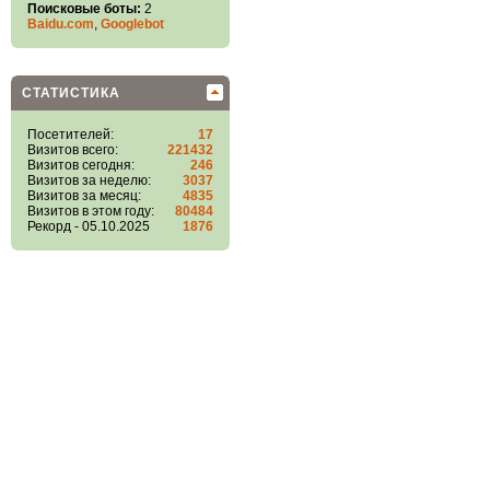
Поисковые боты:
2
Baidu.com
,
Googlebot
СТАТИСТИКА
Посетителей:
17
Визитов всего:
221432
Визитов сегодня:
246
Визитов за неделю:
3037
Визитов за месяц:
4835
Визитов в этом году:
80484
Рекорд - 05.10.2025
1876