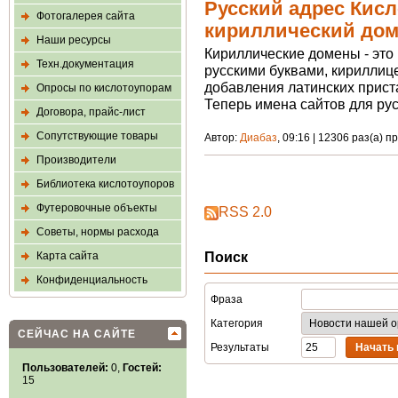
Русский адрес Кисл
Фотогалерея сайта
кириллический до
Наши ресурсы
Кириллические домены - это
Техн.документация
русскими буквами, кириллице
добавления латинских приставо
Опросы по кислотоупорам
Теперь имена сайтов для рус
Договора, прайс-лист
Сопутствующие товары
Автор:
Диабаз
, 09:16 | 12306 раз(а) п
Производители
Библиотека кислотоупоров
Футеровочные объекты
RSS 2.0
Советы, нормы расхода
Поиск
Карта сайта
Конфиденциальность
Фраза
Категория
СЕЙЧАС НА САЙТЕ
Результаты
Пользователей:
0,
Гостей:
15