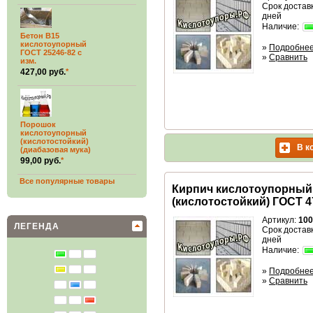
Срок доставк
дней
Наличие:
Бетон В15
кислотоупорный
»
Подробне
ГОСТ 25246-82 с
»
Сравнить
изм.
427,00 руб.
*
Порошок
кислотоупорный
(кислотостойкий)
В к
(диабазовая мука)
99,00 руб.
*
Все популярные товары
Кирпич кислотоупорный
(кислотостойкий) ГОСТ 4
Артикул:
100
ЛЕГЕНДА
Срок доставк
дней
Наличие:
»
Подробне
»
Сравнить