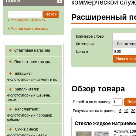
коммерческой слу
ПОИСК
Расширенный п
»
Расширенный поиск
»
Мои закладки товаров
Ключевое слово
Категория
Стартовая магазина
Цена от
Показать все товары
вяжущие:
кислотоупорный цемент и пр.
Обзор товара
заполнители:
кислотоупорный щебень,
песок
Перейти на страницу:
наполнители:
Результатов на странице:
6
10
20
кислотоупорный порошок,
добавки
Стекло жидкое натриево
Сухие смеси:
Артикул:
100
кислотоупорный бетон,
Срок доставк