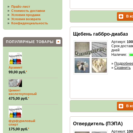
»
Прайс-лист
»
Стоимость доставки
»
Условия продажи
В к
»
Условия возврата
»
Конфиденциальность
Щебень габбро-диабаз
ПОПУЛЯРНЫЕ ТОВАРЫ
Артикул:
100
Срок доставк
дней
Наличие:
»
Подробне
Арзамит
»
Сравнить
99,00 руб.
*
Цемент
кислотоупорный
475,00 руб.
*
В к
фурфуриловый
Отвердитель (ПЭПА)
спирт
175,00 руб.
*
Артикул:
100